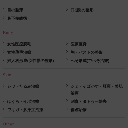
目の整形
口(唇)の整形
鼻下短縮術
Body
女性医療脱毛
医療痩身
女性薄毛治療
胸・バストの整形
婦人科形成(女性器の整形)
へそ形成(でべそ治療)
Skin
シワ・たるみ治療
シミ・そばかす・肝斑・美肌
治療
ほくろ・イボ治療
刺青・タトゥー除去
ワキガ・多汗症治療
傷跡治療
Other