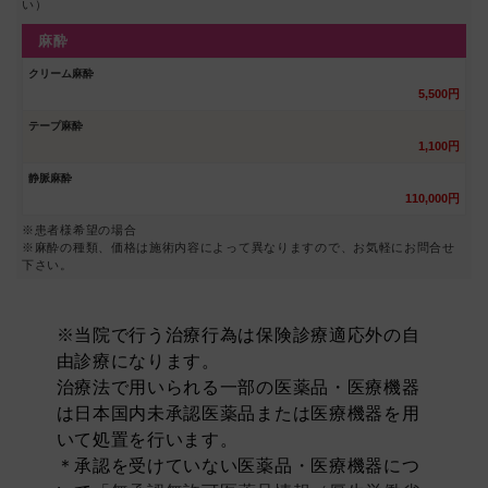
い）
麻酔
クリーム麻酔
5,500円
テープ麻酔
1,100円
静脈麻酔
110,000円
※患者様希望の場合
※麻酔の種類、価格は施術内容によって異なりますので、お気軽にお問合せ
下さい。
※当院で行う治療行為は保険診療適応外の自
由診療になります。
治療法で用いられる一部の医薬品・医療機器
は日本国内未承認医薬品または医療機器を用
いて処置を行います。
＊承認を受けていない医薬品・医療機器につ