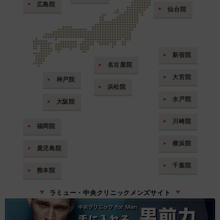
広島院
仙台院
新宿院
名古屋院
大宮院
神戸院
浜松院
水戸院
大阪院
川崎院
福岡院
横浜院
鹿児島院
千葉院
熊本院
ラミュー・中央クリニックメンズサイト