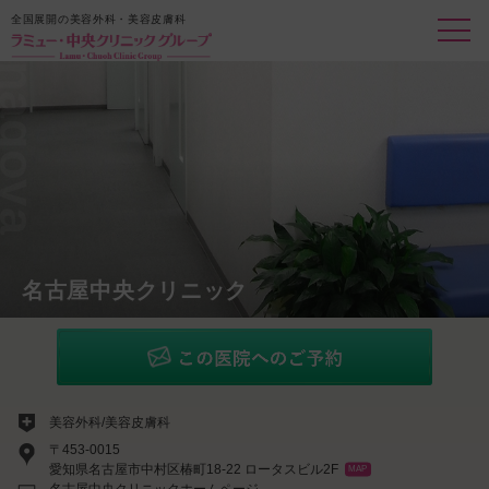
全国展開の美容外科・美容皮膚科
agoya
名古屋中央クリニック
美容外科/美容皮膚科
〒453-0015
愛知県名古屋市中村区椿町18-22 ロータスビル2F
MAP
名古屋中央クリニックホームページ