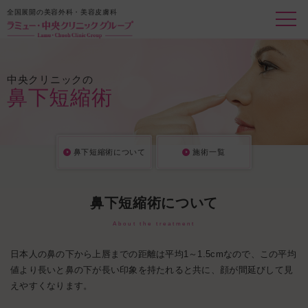
全国展開の美容外科・美容皮膚科
中央クリニックの
鼻下短縮術
鼻下短縮術について
施術一覧
鼻下短縮術について
About the treatment
日本人の鼻の下から上唇までの距離は平均1～1.5cmなので、この平均
値より長いと鼻の下が長い印象を持たれると共に、顔が間延びして見
えやすくなります。