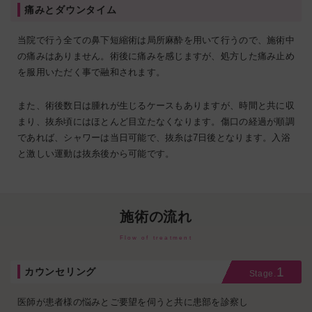
痛みとダウンタイム
当院で行う全ての鼻下短縮術は局所麻酔を用いて行うので、施術中
の痛みはありません。術後に痛みを感じますが、処方した痛み止め
を服用いただく事で融和されます。
また、術後数日は腫れが生じるケースもありますが、時間と共に収
まり、抜糸頃にはほとんど目立たなくなります。傷口の経過が順調
であれば、シャワーは当日可能で、抜糸は7日後となります。入浴
と激しい運動は抜糸後から可能です。
施術の流れ
Flow of treatment
1
カウンセリング
Stage.
医師が患者様の悩みとご要望を伺うと共に患部を診察し