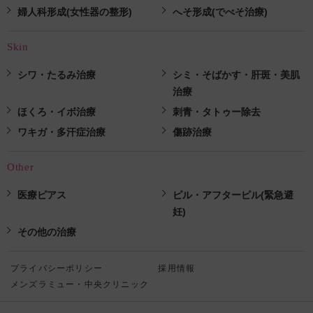
婦人科形成(女性器の整形)
へそ形成(でべそ治療)
Skin
シワ・たるみ治療
シミ・そばかす・肝斑・美肌
治療
ほくろ・イボ治療
刺青・タトゥー除去
ワキガ・多汗症治療
傷跡治療
Other
医療ピアス
ピル・アフターピル(緊急避
妊)
その他の治療
プライバシーポリシー
採用情報
メンズラミュー・中央クリニック