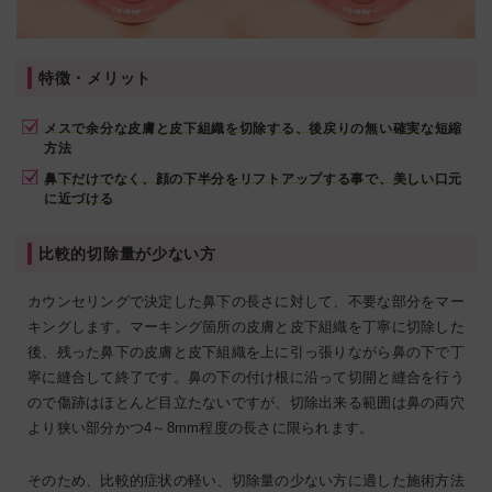
特徴・メリット
メスで余分な皮膚と皮下組織を切除する、後戻りの無い確実な短縮
方法
鼻下だけでなく、顔の下半分をリフトアップする事で、美しい口元
に近づける
比較的切除量が少ない方
カウンセリングで決定した鼻下の長さに対して、不要な部分をマー
キングします。マーキング箇所の皮膚と皮下組織を丁寧に切除した
後、残った鼻下の皮膚と皮下組織を上に引っ張りながら鼻の下で丁
寧に縫合して終了です。鼻の下の付け根に沿って切開と縫合を行う
ので傷跡はほとんど目立たないですが、切除出来る範囲は鼻の両穴
より狭い部分かつ4～8mm程度の長さに限られます。
そのため、比較的症状の軽い、切除量の少ない方に適した施術方法