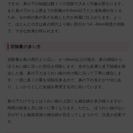
ですが、鼻の下の短縮は数ミリの切除で大きく印象が変わります。
また鼻の下から上唇までの距離が0.8mm以下だと違和感が生じる
ため、1cm程の鼻の長さを残した方が綺麗に仕上がります。よっ
て、ほとんどの方は鼻の両穴より狭い部分かつ4～8mm程度の切除
で、十分な効果が得られます。
切除量の多い方
切除量が鼻の両穴より広い、かつ8mm以上の場合、鼻の両端から
ほうれい線に沿った部位を切除します。余分な皮膚と皮下組織を除
去した後、鼻の下とほうれい線の付け根に沿って丁寧に縫合しま
す。一度に多くの量を切除出来るので、鼻の下の長さが十分にあ
り、しっかりとした短縮を希望する方に向いています。
鼻の下だけでなくほうれい線の上部にも縫合跡が多少残りますが、
時間の経過と共に徐々に薄くなります。ただし、ほうれい線のない
方が行うと施術直後の縫合跡が目立ってしまうので、注意が必要で
す。