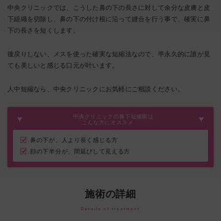
中央クリニックでは、こうした鼻の下の長さに対して余分な皮膚と皮
下組織を切除し、鼻の下の付け根に沿って縫合を行う事で、確実に鼻
下の長さを短くします。
後戻りしない、メスを使った確実な短縮法なので、半永久的に誰が見
ても美しいと感じる口元が叶います。
人中短縮なら、中央クリニックにお気軽にご相談ください。
中央クリニックの鼻下短縮術は
こんな方にオススメ
鼻の下が、人より長く感じる方
顔の下半分が、間延びして見える方
施術の詳細
Details of treatment