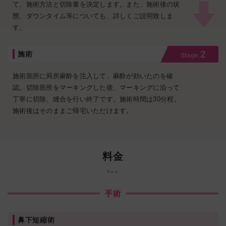
て、施術方法と切除量を決定します。また、施術後の状
態、ダウンタイム等についても、詳しくご説明致しま
す。
2
施術
Stage.
施術箇所に局所麻酔を注入して、麻酔が効いたのを確
認。切除箇所をマーキングした後、マーキングに沿って
丁寧に切除、縫合を行い終了です。施術時間は30分程。
施術後はそのままご帰宅いただけます。
料金
Fee
手術
鼻下短縮術