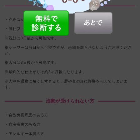
副作用•リスク
・赤み(1か月程)
・腫れ(2～4週間程) など
※洗顔は3日後から可能です。
※シャワーは当日から可能ですが、患部を濡らさないようご注意くださ
い。
※入浴は3日後から可能です。
※最終的な仕上がりは約3ヶ月後になります。
※人中を過度に短くしすぎると、唇や鼻の形に影響を与えてしまいま
す。
治療が受けられない方
・自己免疫疾患のある方
・血液疾患のある方
・アレルギー体質の方