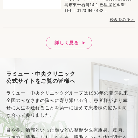
島市東千石町14-1 巴里屋ビル6F
TEL : 0120-949-482 …
続きをみる＞
詳しく見る
ラミュー・中央クリニック
公式サイトをご覧の皆様へ
ラミュー・中央クリニックグループは1988年の開院以来
全国のみなさまの悩みに寄り添い37年、患者様がより幸
せに人生を送れることを第一に据えて患者様の悩みを向
き合って参りました。
目や鼻、輪郭といった顔などの整形や医療痩身、豊胸、
ワキガ、薄毛、しわ、たるみ、脱毛といった体に関する