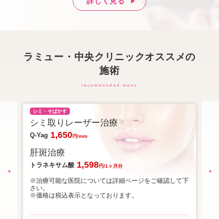
詳しく見る
ラミュー・中央クリニックオススメの
施術
recommended menu
シミ・そばかす
ワ
シミ取りレーザー治療
ビ
1,650
Q-Yag
両
円/mm
肝斑治療
発
1,598
トラネキサム酸
両
円/1ヶ月分
て下
※治療可能な医院については詳細ページをご確認して下
※
さい。
さ
※価格は税込表示となっております。
※