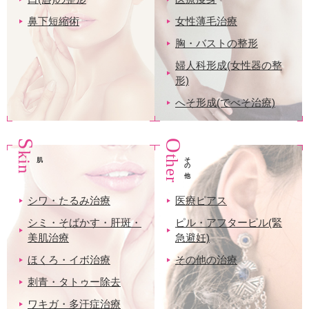
鼻下短縮術
女性薄毛治療
胸・バストの整形
婦人科形成(女性器の整
形)
へそ形成(でべそ治療)
S
i
O
h
e
k
n
その他
t
r
シワ・たるみ治療
医療ピアス
シミ・そばかす・肝斑・
ピル・アフターピル(緊
美肌治療
急避妊)
ほくろ・イボ治療
その他の治療
刺青・タトゥー除去
ワキガ・多汗症治療