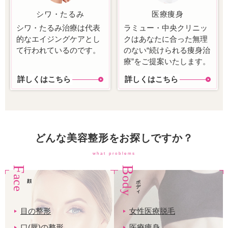
シワ・たるみ
医療痩身
シワ・たるみ治療は代表
ラミュー・中央クリニッ
的なエイジングケアとし
クはあなたに合った無理
て行われているのです。
のない“続けられる痩身治
療”をご提案いたします。
詳しくはこちら
詳しくはこちら
どんな美容整形をお探しですか？
what problems
F
c
B
d
a
e
o
y
ボディ
目の整形
女性医療脱毛
口(唇)の整形
医療痩身