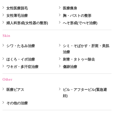
女性医療脱毛
医療痩身
女性薄毛治療
胸・バストの整形
婦人科形成(女性器の整形)
へそ形成(でべそ治療)
Skin
シワ・たるみ治療
シミ・そばかす・肝斑・美肌
治療
ほくろ・イボ治療
刺青・タトゥー除去
ワキガ・多汗症治療
傷跡治療
Other
医療ピアス
ピル・アフターピル(緊急避
妊)
その他の治療