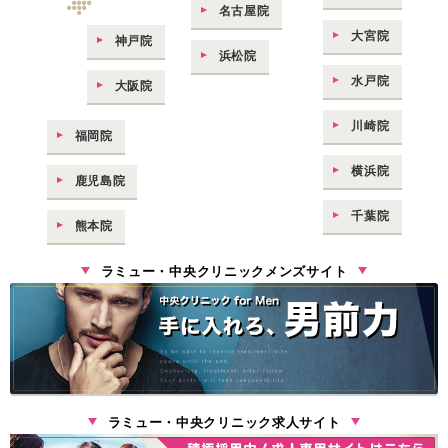
名古屋院
大宮院
神戸院
浜松院
水戸院
大阪院
川崎院
福岡院
横浜院
鹿児島院
千葉院
熊本院
ラミュー・中央クリニックメンズサイト
ラミュー・中央クリニック求人サイト