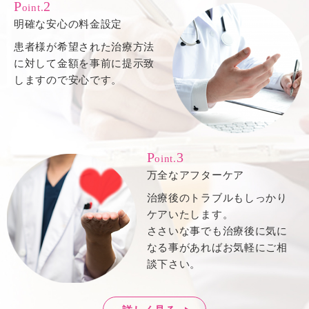
P
2
oint.
明確な安心の料金設定
患者様が希望された治療方法
に対して金額を事前に提示致
しますので安心です。
P
3
oint.
万全なアフターケア
治療後のトラブルもしっかり
ケアいたします。
ささいな事でも治療後に気に
なる事があればお気軽にご相
談下さい。