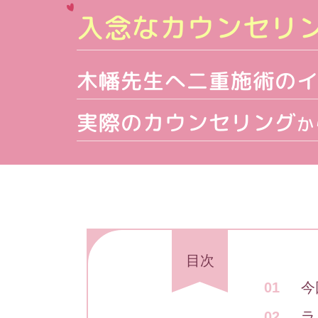
入念なカウンセリ
木幡先生へ二重施術の
実際のカウンセリング
か
目次
今
ラ