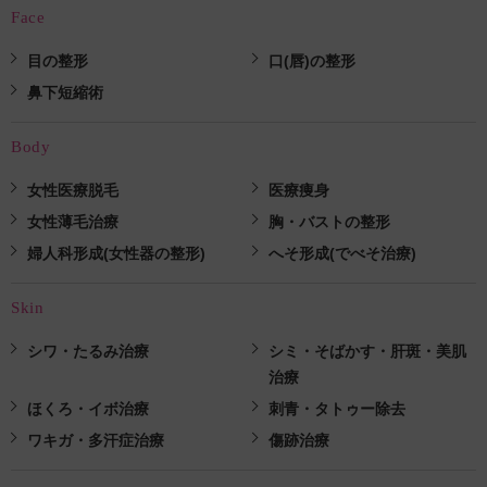
Face
目の整形
口(唇)の整形
鼻下短縮術
Body
女性医療脱毛
医療痩身
女性薄毛治療
胸・バストの整形
婦人科形成(女性器の整形)
へそ形成(でべそ治療)
Skin
シワ・たるみ治療
シミ・そばかす・肝斑・美肌
治療
ほくろ・イボ治療
刺青・タトゥー除去
ワキガ・多汗症治療
傷跡治療