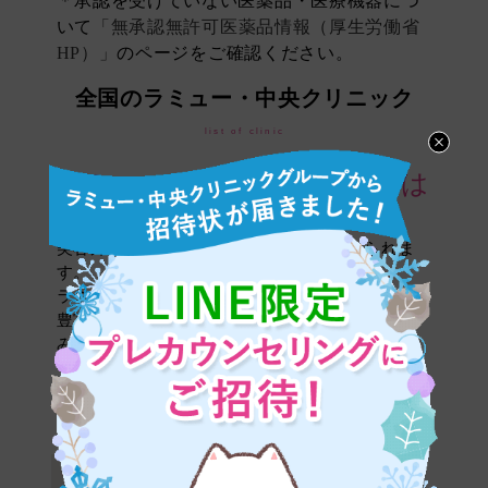
＊承認を受けていない医薬品・医療機器につ
いて
「無承認無許可医薬品情報（厚生労働省
HP）」
のページをご確認ください。
全国のラミュー・中央クリニック
list of clinic
ラミュー・中央クリニックは
全国19院。
美容外科治療には確かな医療技術が求められま
す。
ラミュー・中央クリニックでは、高い技術力、
豊富な経験・実績のある、選ばれたドクターの
みが治療を行ないます。
札幌院
帯広院
岡山院