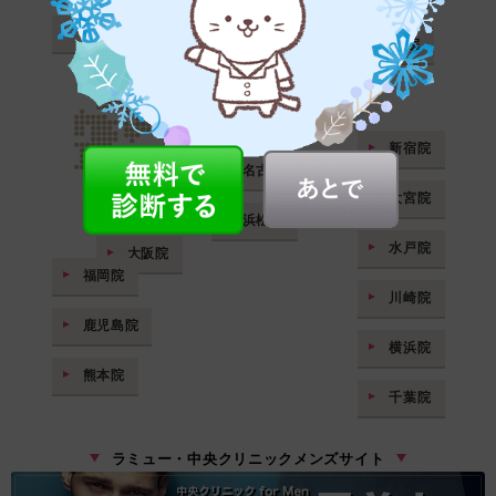
金沢院
広島院
仙台院
新宿院
名古屋院
大宮院
神戸院
浜松院
水戸院
大阪院
福岡院
川崎院
鹿児島院
横浜院
熊本院
千葉院
ラミュー・中央クリニックメンズサイト