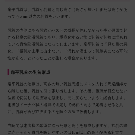
扁平乳首は、乳首が乳輪と同じ高さ（高さが無い）または高さがあ
っても5mm以内の乳首をいいます。
乳首の内側にある乳管がバストの成長が伴わなかった事が原因で起
きる軽度の陥没乳首であり、重症化すると常に乳首が乳輪に埋もれ
ている真性陥没乳首になってしまいます。扁平乳首は「見た目の悪
化」「授乳が上手に出来ない」「汚れが溜まって乳腺炎になる可能
性がある」といったことが生じる場合があります。
扁平乳首の乳首形成
扁平乳首の治療は、高さの無い乳首周辺にメスを入れて周辺組織か
ら離した後、乳首を引っ張り出します。その後、傷跡が目立たない
位置で切開して埋没癖を修正し、元に戻らないように縫合します。
術後はドーナツ状の器具で固定して現在の高さで定着させると共
に、乳首が再び陥没するのを防ぐ方法で改善します。
当院では患者様の希望に沿った形と高さを形成しますが、授乳の際
に赤ちゃんが母乳を吸いやすいのは1cm以上の高さがある乳首で