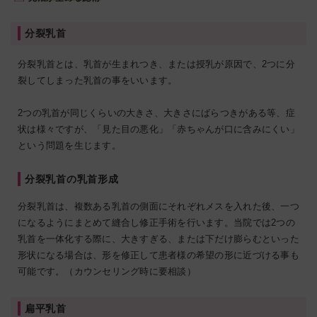
分裂乳首
分裂乳首とは、乳首が生まれつき、または授乳が原因で、2つに分
裂してしまった乳首の事をいいます。
2つの乳首が同じくらいの大きさ、大きさにばらつきがある等、症
状は様々ですが、「見た目の悪化」「赤ちゃんが口に含みにくい」
という問題を生じます。
分裂乳首の乳首形成
分裂乳首は、複数ある乳首の側面にそれぞれメスを入れた後、一つ
になるようにまとめて縫合し修正手術を行います。当院では2つの
乳首を一体化する際に、大きすぎる、または下だけ膨らむといった
形状になる場合は、形を修正して患者様の希望の形に近づける事も
可能です。（カウンセリング時に要相談）
扁平乳首