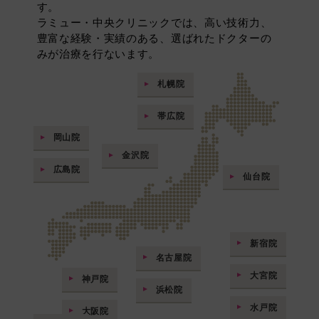
す。
ラミュー・中央クリニックでは、高い技術力、
豊富な経験・実績のある、選ばれたドクターの
みが治療を行ないます。
札幌院
帯広院
岡山院
金沢院
広島院
仙台院
新宿院
名古屋院
大宮院
神戸院
浜松院
水戸院
大阪院