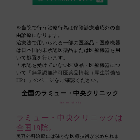
※当院で行う治療行為は保険診療適応外の自
由診療になります。
治療法で用いられる一部の医薬品・医療機器
は日本国内未承認医薬品または医療機器を用
いて処置を行います。
＊承認を受けていない医薬品・医療機器につ
いて
「無承認無許可医薬品情報（厚生労働省
HP）」
のページをご確認ください。
全国のラミュー・中央クリニック
list of clinic
ラミュー・中央クリニックは
全国19院。
美容外科治療には確かな医療技術が求められま