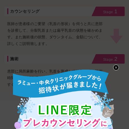
1
カウンセリング
Stage.
医師が患者様のご要望（乳首の形状）を伺うと共に患部
を診察して、分裂乳首または扁平乳首の状態を確かめま
す。また施術後の状態、ダウンタイム、金額について、
詳しくご説明致します。
2
施術
Stage.
患部に局所麻酔を行い、乳首を形成して終了です。施術
時間は30～40分程。ダウンタイムは無いので、施術後は
すぐにご帰宅いただけます。
料金
Fee