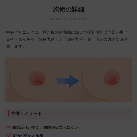
施術の詳細
Details of treatment
中央クリニックは、見た目の違和感に加えて授乳機能に問題が生じ
るケースがある「分裂乳首」と「扁平乳首」を、下記の方法で改善
致します。
特徴・メリット
傷の治りが早く、傷跡が目立ちにくい
完治が望める施術