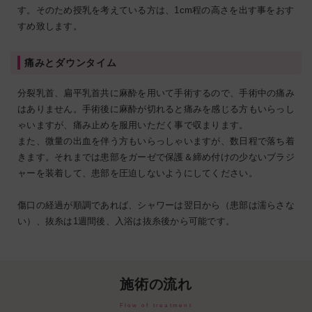
す。そのため授乳を考えている方は、1cm程の高さを出す事をおす
すめ致します。
痛みとダウンタイム
分裂乳首、扁平乳首共に麻酔を用いて手術するので、手術中の痛み
はありません。手術後に麻酔が切れると痛みを感じる方もいらっし
ゃいますが、痛み止めを服用いただく事で収まります。
また、微量の出血を伴う方もいらっしゃいますが、数日程で落ち着
きます。それまでは患部をガーゼで保護＆締め付けの少ないブラジ
ャーを装着して、患部を圧迫しないようにしてください。
傷口の経過が順調であれば、シャワーは翌日から（患部は濡らさな
い）、抜糸は1週間後、入浴は抜糸後から可能です。
施術の流れ
Flow of treatment