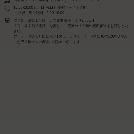
10:00-18:00 (土･日･祝日も診療)※完全予約制
（ 相談・受付時間：9:30-18:00 ）
鹿児島市電第１期線「天文館通電停」より徒歩1分
市電「天文館通電停」を降りて、照国神社方面へ横断歩道をお渡りくだ
さい。
アーケードの入り口にある1階にサンドラッグ、4階にJOYSOUNDが入
った巴里屋ビルの6階に当院がございます。