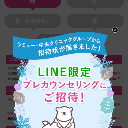
顔
体
肌
肌
（医療脱毛）
その他
二重整形(埋没法)
全切開法
253,000円
全切開法
341,000円
全切開法＋脱脂
目を大きくする整形
目頭切開法
187,000円
涙袋
49,500円
麻酔入り