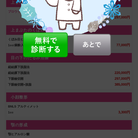
上まぶたのたるみ治療
ブロウリフト
297,000円
上まぶたのくぼみ治療
くぼみ目ヒアルロ酸注入
77,000円
1cc/麻酔入り
目の下のたるみ治療
経結膜下脱脂法
220,000円
経結膜下脱脂法
297,000円
下眼瞼切開
385,000円
下眼瞼切開+脱脂
小顔整形
BNLS アルティメット
3,300円
1cc
顎の形成
顎ヒアルロン酸