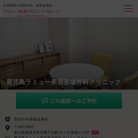
全国展開の美容外科・美容皮膚科
kagoshimalamu
鹿児島ラミュー美容形成外科クリニック
美容外科/美容皮膚科
〒892-0842
鹿児島県鹿児島市東千石町14-1 巴里屋ビル6F
MAP
鹿児島ラミュー美容形成外科クリニックホームページ