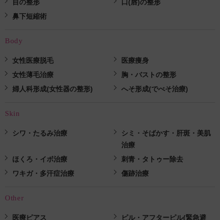
目の整形
口(唇)の整形
鼻下短縮術
Body
女性医療脱毛
医療痩身
女性薄毛治療
胸・バストの整形
婦人科形成(女性器の整形)
へそ形成(でべそ治療)
Skin
シワ・たるみ治療
シミ・そばかす・肝斑・美肌
治療
ほくろ・イボ治療
刺青・タトゥー除去
ワキガ・多汗症治療
傷跡治療
Other
医療ピアス
ピル・アフターピル(緊急避