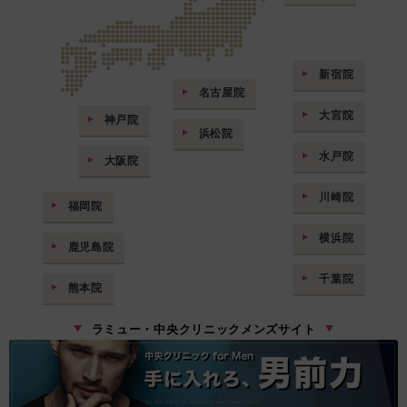
新宿院
名古屋院
大宮院
神戸院
浜松院
水戸院
大阪院
川崎院
福岡院
横浜院
鹿児島院
千葉院
熊本院
ラミュー・中央クリニックメンズサイト