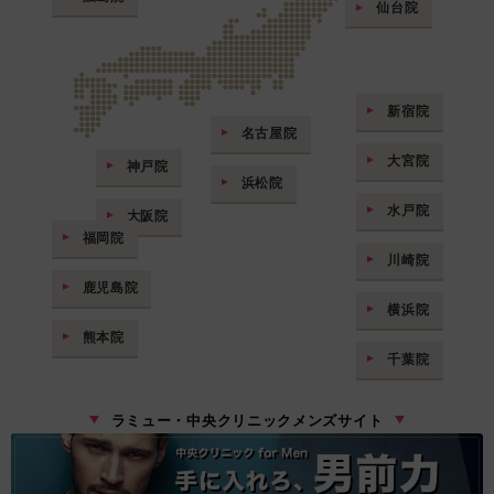
仙台院
新宿院
名古屋院
大宮院
神戸院
浜松院
水戸院
大阪院
福岡院
川崎院
鹿児島院
横浜院
熊本院
千葉院
ラミュー・中央クリニックメンズサイト