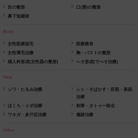
目の整形
口(唇)の整形
鼻下短縮術
Body
女性医療脱毛
医療痩身
女性薄毛治療
胸・バストの整形
婦人科形成(女性器の整形)
へそ形成(でべそ治療)
Skin
シワ・たるみ治療
シミ・そばかす・肝斑・美肌
治療
ほくろ・イボ治療
刺青・タトゥー除去
ワキガ・多汗症治療
傷跡治療
Other