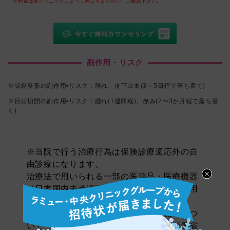
※料金は各クリニックによって異なりますので、ご確認下さい。
副作用・リスク
※涙袋整形の副作用•リスク：腫れ、皮下出血(3～5日程で落ち着く)
※目頭切開の副作用•リスク：腫れ(1週間程)、赤み(2〜3か月程で落ち着
く)
※当院で行う治療行為は保険診療適応外の自
由診療になります。
治療法で用いられる一部の医薬品・医療機器
は日本国内未承認医薬品または医療機器を用
いて処置を行います。
＊承認を受けていない医薬品・医療機器につ
いて
「無承認無許可医薬品情報（厚生労働省