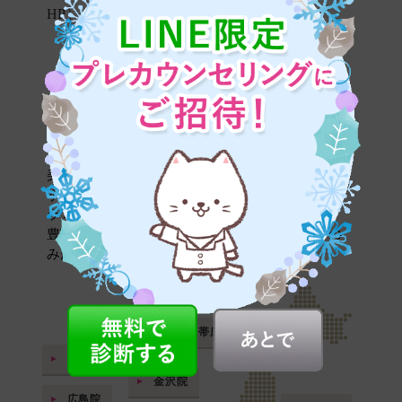
HP）」
のページをご確認ください。
全国のラミュー・中央クリニック
list of clinic
ラミュー・中央クリニックは
全国19院。
美容外科治療には確かな医療技術が求められま
す。
ラミュー・中央クリニックでは、高い技術力、
豊富な経験・実績のある、選ばれたドクターの
みが治療を行ないます。
札幌院
帯広院
岡山院
金沢院
広島院