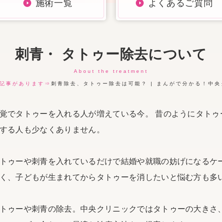
施術一覧
よくあるご質問
刺青・ タトゥー除去について
About the treatment
記事があります⇒
刺青除去、タトゥー除去は可能？ | まんがで分かる！中
覚でタトゥーを入れる人が増えている今。 昔のようにタトゥ
する人も少なくありません。
トゥーや刺青を入れているだけで結婚や就職の妨げになるケ
く、子どもが生まれてからタトゥーを消したいと悩む方も多
トゥーや刺青の除去。中央クリニックではタトゥーの大きさ