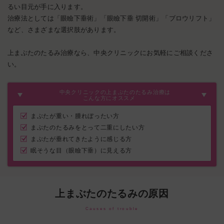
るい目元が手に入ります。
治療法としては「眼瞼下垂術」「眼瞼下垂 切開術」「ブロウリフト」
など、さまざまな選択肢があります。
上まぶたのたるみ治療なら、中央クリニックにお気軽にご相談くださ
い。
中央クリニックの上まぶたのたるみ治療は
こんな方にオススメ
まぶたが重い・腫れぼったい方
まぶたのたるみをとって二重にしたい方
まぶたが垂れてきたように感じる方
眠そうな目（眼瞼下垂）に見える方
上まぶたのたるみの原因
Causes of trouble