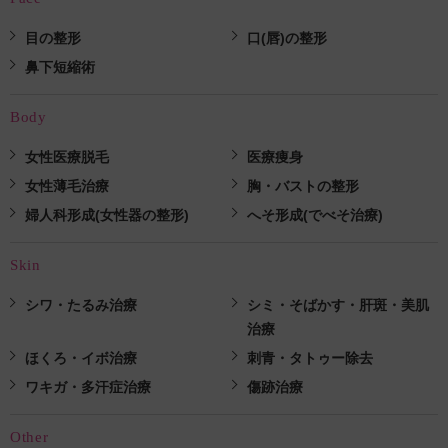
目の整形
口(唇)の整形
鼻下短縮術
Body
女性医療脱毛
医療痩身
女性薄毛治療
胸・バストの整形
婦人科形成(女性器の整形)
へそ形成(でべそ治療)
Skin
シワ・たるみ治療
シミ・そばかす・肝斑・美肌
治療
ほくろ・イボ治療
刺青・タトゥー除去
ワキガ・多汗症治療
傷跡治療
Other