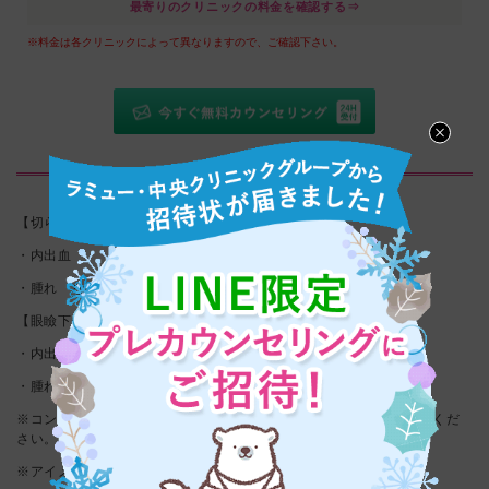
最寄りのクリニックの料金を確認する⇒
※料金は各クリニックによって異なりますので、ご確認下さい。
副作用•リスク
【切らない眼瞼下垂術】
・内出血
・腫れ など
【眼瞼下垂 切開術】
・内出血(10日程)
・腫れ(1週間程)
※コンタクトは抜糸まで不可、血行がよくなる事は抜糸までお控えくだ
さい。
※アイメイクは抜糸翌日より可能です。