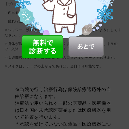
【ブロウリフト】
・内出血
・腫れ(2週間程)
※シャワー・洗顔は当日より可能です。（患部が濡れないようにしてく
ださい。）
※身体が温まってしまうと腫れが引くまでに時間がかかってしまうの
で、入浴・アルコールは１週間控えてください。
※１週間後の抜糸までは患部に肌色の目立たないテープを貼ります。
※メイクは、テープの上からであれば、当日より可能です。
※当院で行う治療行為は保険診療適応外の自
由診療になります。
治療法で用いられる一部の医薬品・医療機器
は日本国内未承認医薬品または医療機器を用
いて処置を行います。
＊承認を受けていない医薬品・医療機器につ