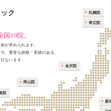
ニック
札幌院
帯広院
国19院。
技術が求められます。
術力、豊富な経験・実績のある、
を行ないます。
金沢院
岡山院
島院
新