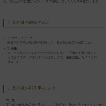
回、慣れたら2週間に1回のペースで継続していただく事を推奨します。
4
美容鍼の施術の流れ
1. カウンセリング：
医師が患者様の肌状態を診察して、美容鍼の位置を決定します。
2. 施術：
メイクを落としていただいた清潔なお肌に、医師が丁寧に鍼を打
って終了です。ダウンタイムは無いので、施術直後からメイクが
可能です。
5
美容鍼の副作用•リスク
・内出血
・疲労感・倦怠感(症状が回復していく過程で、身体が治そうとする力が