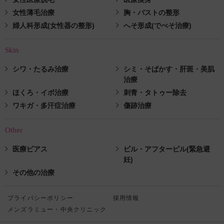
女性薄毛治療
胸・バストの整形
婦人科形成(女性器の整形)
へそ形成(でべそ治療)
Skin
シワ・たるみ治療
シミ・そばかす・肝斑・美肌
治療
ほくろ・イボ治療
刺青・タトゥー除去
ワキガ・多汗症治療
傷跡治療
Other
医療ピアス
ピル・アフターピル(緊急避
妊)
その他の治療
プライバシーポリシー
採用情報
メンズラミュー・中央クリニック