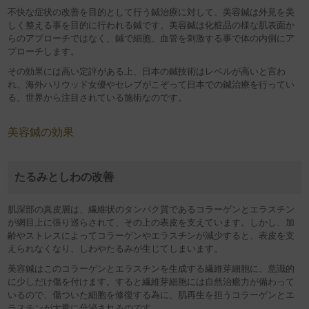
不快な症状の改善を目的として行う鍼治療に対して、美容鍼は外見を美
しく整える事を目的に行われる鍼です。美容鍼は化粧品の様な肌表面か
らのアプローチではなく、鍼で細胞、血管を刺激する事で体の内側にア
プローチします。
その効果には高い定評がある上、日本の鍼技術はレベルが高いと言わ
れ、海外ハリウッド女優やセレブがこぞって日本での鍼治療を行ってい
る、世界から注目されている施術なのです。
美容鍼の効果
たるみとしわの改善
肌深部の真皮層は、繊維状のタンパク質であるコラーゲンとエラスチン
が網目上に張り巡らされて、その上の表皮を支えています。しかし、加
齢やストレスによってコラーゲンやエラスチンが減少すると、表皮を支
えられなくなり、しわやたるみが生じてしまいます。
美容鍼はこのコラーゲンとエラスチンを生成する繊維芽細胞に、意識的
に少しだけ傷を付けます。すると繊維芽細胞には自然治癒力が備わって
いるので、傷ついた細胞を修復する為に、肌再生を担うコラーゲンとエ
ラスチンが大量に分泌されるのです。