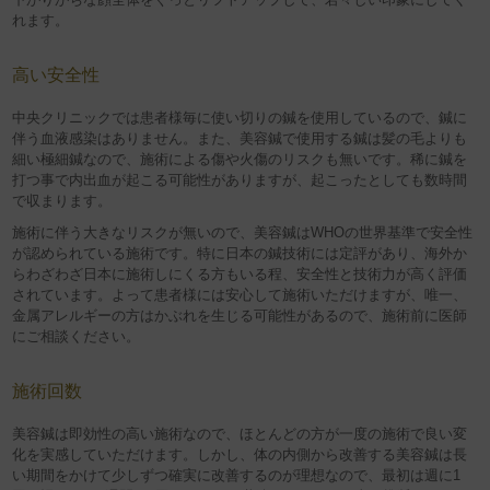
れます。
高い安全性
中央クリニックでは患者様毎に使い切りの鍼を使用しているので、鍼に
伴う血液感染はありません。また、美容鍼で使用する鍼は髪の毛よりも
細い極細鍼なので、施術による傷や火傷のリスクも無いです。稀に鍼を
打つ事で内出血が起こる可能性がありますが、起こったとしても数時間
で収まります。
施術に伴う大きなリスクが無いので、美容鍼はWHOの世界基準で安全性
が認められている施術です。特に日本の鍼技術には定評があり、海外か
らわざわざ日本に施術しにくる方もいる程、安全性と技術力が高く評価
されています。よって患者様には安心して施術いただけますが、唯一、
金属アレルギーの方はかぶれを生じる可能性があるので、施術前に医師
にご相談ください。
施術回数
美容鍼は即効性の高い施術なので、ほとんどの方が一度の施術で良い変
化を実感していただけます。しかし、体の内側から改善する美容鍼は長
い期間をかけて少しずつ確実に改善するのが理想なので、最初は週に1