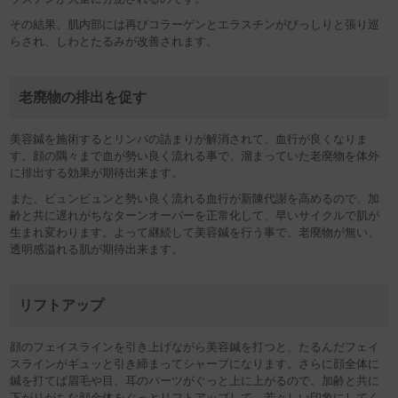
その結果、肌内部には再びコラーゲンとエラスチンがびっしりと張り巡
らされ、しわとたるみが改善されます。
老廃物の排出を促す
美容鍼を施術するとリンパの詰まりが解消されて、血行が良くなりま
す。顔の隅々まで血が勢い良く流れる事で、溜まっていた老廃物を体外
に排出する効果が期待出来ます。
また、ビュンビュンと勢い良く流れる血行が新陳代謝を高めるので、加
齢と共に遅れがちなターンオーバーを正常化して、早いサイクルで肌が
生まれ変わります。よって継続して美容鍼を行う事で、老廃物が無い、
透明感溢れる肌が期待出来ます。
リフトアップ
顔のフェイスラインを引き上げながら美容鍼を打つと、たるんだフェイ
スラインがギュッと引き締まってシャープになります。さらに顔全体に
鍼を打てば眉毛や目、耳のパーツがぐっと上に上がるので、加齢と共に
下がりがちな顔全体をぐっとリフトアップして、若々しい印象にしてく