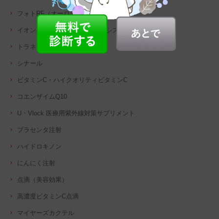
フォトRF（オーロラ）
イオン導入（イオントフォレーシス）
トラネキサム酸
シナール
ビタミンC・ハイクオリティビタミンC
コエンザイムQ10
U・Vlock 医療用紫外線対策サプリメント
プラセンタ注射
ハイドロキノン
にんにく注射
点滴（美容効果）
高濃度ビタミンC点滴
マイヤーズカクテル