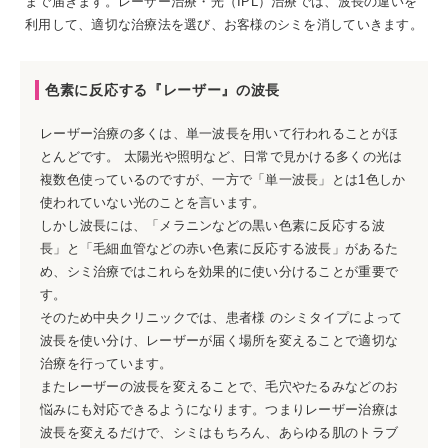
まで届きます。レーザー治療・光（IPL）治療では、波長の違いを
利用して、適切な治療法を選び、お客様のシミを消していきます。
色素に反応する『レーザー』の波長
レーザー治療の多くは、単一波長を用いて行われることがほ
とんどです。 太陽光や照明など、日常で見かける多くの光は
複数色使っているのですが、一方で「単一波長」とは1色しか
使われていない光のことを言います。
しかし波長には、「メラニンなどの黒い色素に反応する波
長」と「毛細血管などの赤い色素に反応する波長」があるた
め、シミ治療ではこれらを効果的に使い分けることが重要で
す。
そのため中央クリニックでは、患者様 のシミタイプによって
波長を使い分け、レーザーが届く場所を変えることで適切な
治療を行っています。
またレーザーの波長を変えることで、毛穴やたるみなどのお
悩みにも対応できるようになります。つまりレーザー治療は
波長を変えるだけで、シミはもちろん、あらゆる肌のトラブ