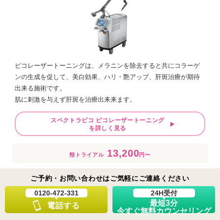
ピコレーザートーニングは、メラニンを除去すると共にコラーゲ
ンの生成を促して、美白効果、ハリ・艶アップ、肝斑治療が期待
出来る施術です。
肌に刺激を与えず肝斑を治療出来来ます。
スペクトラピコ ピコレーザートーニング
を詳しく見る
13,200
頬トライアル
円〜
※料金は各クリニックによって異なりますので、ご確認下さい。
ご予約・お問い合わせはご気軽にご連絡ください
※価格は税込表示となっております。
0120-472-331
24H受付
最短3分
電話する
今すぐ無料カウンセリング