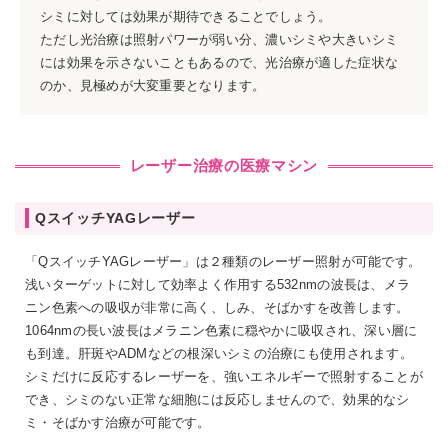
シミに対しては効果が期待できることでしょう。
ただし光治療は照射パワーが弱い分、濃いシミや大きいシミ
には効果を示さないこともあるので、光治療が適した症状な
のか、見極めが大変重要となります。
レーザー治療の医療マシン
QスイッチYAGレーザー
「QスイッチYAGレーザー」は２種類のレーザー照射が可能です。
浅いターゲットに対して効率よく作用する532nmの波長は、メラ
ニン色素への吸収が非常に高く、しみ、そばかすを改善します。
1064nmの長い波長はメラニン色素に穏やかに吸収され、深い層に
も到達。肝斑やADMなどの根深いシミの治療にも使用されます。
シミだけに反応するレーザーを、強いエネルギーで照射することが
でき、シミのない正常な細胞には反応しませんので、効果的なシ
ミ・そばかす治療が可能です。