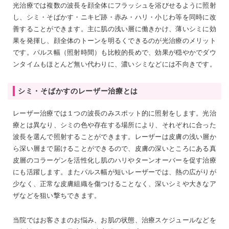
光治療では複数の波長を顔全体にフラッシュを浴びせるように照射
し、シミ・そばかす・ニキビ跡・赤み・ハリ・小じわ等を同時に改
善することができます。主に肌の浅い層に働きかけ、薄いシミに効
果を発揮し、顔全体のトーンを明るくできるのが光治療のメリット
です。パルス幅（照射時間）も比較的長めで、効果が穏やかでダウ
ンタイムもほとんど無い代わりに、濃いシミなどには不向きです。
シミ・そばかすのレーザー治療とは
レーザー治療では１つの波長のみスポット的に照射をします。光治
療とは異なり、シミの色や存在する場所により、それぞれに合った
波長を選んで照射することができます。レーザーは皮膚の浅い層か
ら深い層まで届けることができるので、皮膚の深いところにある真
皮層のコラーゲンを活性化し肌のハリやターンオーバーを促す治療
にも活躍します。またパルス幅が短いレーザーでは、熱の広がりが
少なく、正常な皮膚組織を傷つけることなく、深いシミや大きなア
ザなどを狙い撃ちできます。
当院ではお客さまのお悩み、お肌の状態、治療スケジュールなどを