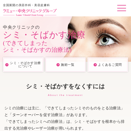
全国展開の美容外科・美容皮膚科
中央クリニックの
シミ・そばかす治療
(できてしまった
シミ・そばかすの治療法)
シミ・そばかす治療
施術一覧
よくあるご質問
について
シミ・そばかすをなくすには
About the treatment
シミの治療には主に、「できてしまったシミそのものをとる治療法」
と「ターンオーバーを促す治療法」があります。
「できてしまったシミへの治療法」は、シミ・そばかすを根本から排
出する光治療やレーザー治療が用いられます。