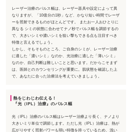
レーザー治療のパルス幅は、レーザー器具や設定によって異
なりますが、「10億分の1秒」など、かなり短い時間でレーザ
ーを照射できるものがほとんどです。 またお一人おひとりに
異なる シミの状態に合わせてナノ秒でパルス幅を調節するの
で、大きいシミや濃いシミを狙い撃ちできる点も注目すべき
特徴と言えるでしょう。
しかし、そもそものところ、ご自身のシミが、レーザー治療
に適した「濃いシミ」なのか、光治療に適した「薄いシミ」
なのか、自己判断は難しいことと思います。だからこそまず
は、医師とのカウンセリングが重要に。肌状態を確認した上
で、あなたに合った治療法を考えていきましょう。
熱をじわじわ伝える！
『光（IPL）治療』のパルス幅
光（IPL）治療のパルス幅はレーザー治療より長く、ナノより
大きいミリ単位で調節します。ただし光（IPL）治療は、熱が
広がりやすく照射パワーも弱い特徴を持っているため、浅い