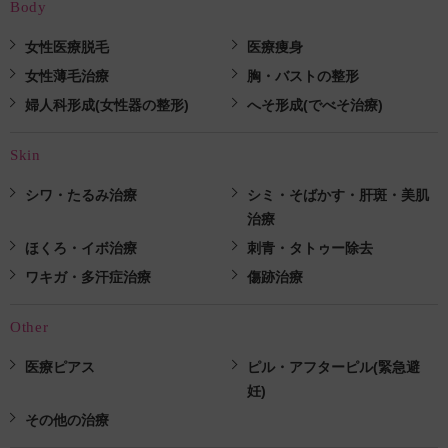
Body
女性医療脱毛
医療痩身
女性薄毛治療
胸・バストの整形
婦人科形成(女性器の整形)
へそ形成(でべそ治療)
Skin
シワ・たるみ治療
シミ・そばかす・肝斑・美肌
治療
ほくろ・イボ治療
刺青・タトゥー除去
ワキガ・多汗症治療
傷跡治療
Other
医療ピアス
ピル・アフターピル(緊急避
妊)
その他の治療