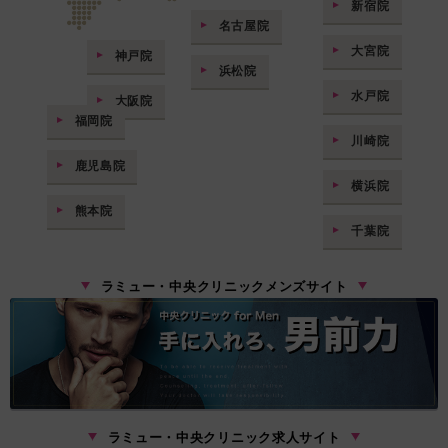
新宿院
名古屋院
大宮院
神戸院
浜松院
水戸院
大阪院
福岡院
川崎院
鹿児島院
横浜院
熊本院
千葉院
ラミュー・中央クリニックメンズサイト
ラミュー・中央クリニック求人サイト