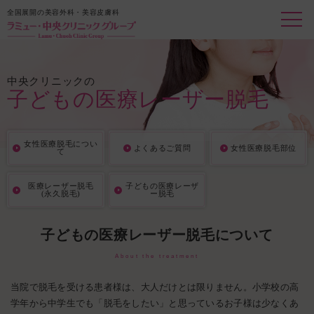
全国展開の美容外科・美容皮膚科
中央クリニックの
子どもの医療レーザー脱毛
女性医療脱毛につい
よくあるご質問
女性医療脱毛部位
て
医療レーザー脱毛
子どもの医療レーザ
(永久脱毛)
ー脱毛
子どもの医療レーザー脱毛について
About the treatment
当院で脱毛を受ける患者様は、大人だけとは限りません。小学校の高
学年から中学生でも「脱毛をしたい」と思っているお子様は少なくあ