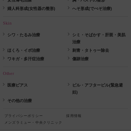
女性薄毛治療
胸・バストの整形
婦人科形成(女性器の整形)
へそ形成(でべそ治療)
Skin
シワ・たるみ治療
シミ・そばかす・肝斑・美肌
治療
ほくろ・イボ治療
刺青・タトゥー除去
ワキガ・多汗症治療
傷跡治療
Other
医療ピアス
ピル・アフターピル(緊急避
妊)
その他の治療
プライバシーポリシー
採用情報
メンズラミュー・中央クリニック