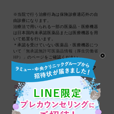
※当院で行う治療行為は保険診療適応外の自
由診療になります。
治療法で用いられる一部の医薬品・医療機器
は日本国内未承認医薬品または医療機器を用
いて処置を行います。
＊承認を受けていない医薬品・医療機器につ
いて
「無承認無許可医薬品情報（厚生労働省
HP）」
のページをご確認ください。
全国のラミュー・中央クリニック
list of clinic
ラミュー・中央クリニックは
全国19院。
美容外科治療には確かな医療技術が求められま
す。