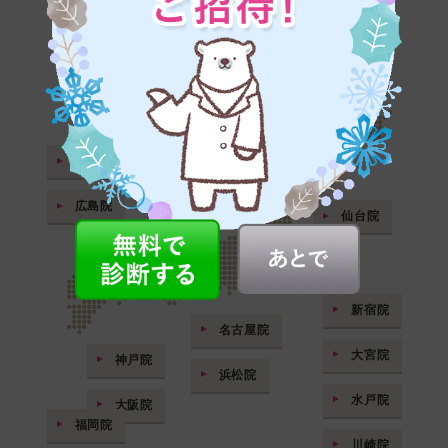
ラミュー・中央クリニックでは、高い技術力、
豊富な経験・実績のある、選ばれたドクターの
みが治療を行ないます。
札幌院
帯広院
岡山院
金沢院
広島院
仙台院
新宿院
名古屋院
大宮院
神戸院
浜松院
水戸院
大阪院
福岡院
川崎院