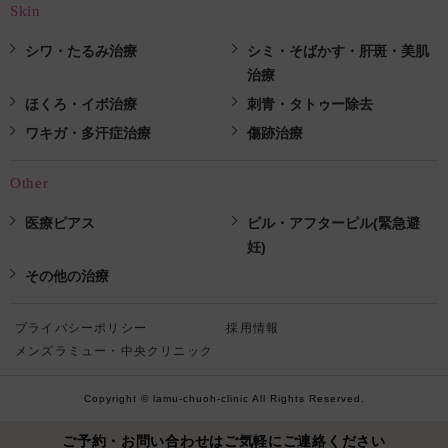
Skin
シワ・たるみ治療
シミ・そばかす・肝斑・美肌
治療
ほくろ・イボ治療
刺青・タトゥー除去
ワキガ・多汗症治療
傷跡治療
Other
医療ピアス
ピル・アフターピル(緊急避
妊)
その他の治療
プライバシーポリシー
採用情報
メンズラミュー・中央クリニック
Copyright © lamu-chuoh-clinic All Rights Reserved.
ご予約・お問い合わせはご気軽にご連絡ください