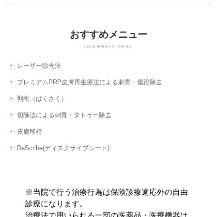
おすすめメニュー
recommend menu
レーザー除去法
プレミアムPRP皮膚再生療法による刺青・傷跡除去
剥削（はくさく）
切除法による刺青・タトゥー除去
皮膚移植
DeScribe(ディスクライブシート)
※当院で行う治療行為は保険診療適応外の自由
診療になります。
治療法で用いられる一部の医薬品・医療機器は