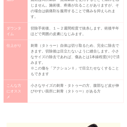
じません。施術後、疼痛が出ることがありますが、そ
の場合は鎮痛剤を服用することで痛みを抑えられま
す。
ダウンタ
切除手術後、１～２週間程度で抜糸します。術後半年
イム
ほどで周囲の皮膚になじみます。
仕上がり
刺青（タトゥー）自体は切り取るため、完全に除去で
きます。切除後は目立たないように縫合します。小さ
なサイズの除去であれば、傷あとは1本線程度(※)で済
みます。
※この傷を「アクションⅡ」で目立たせなくすること
もできます
こんな方
小さなサイズの刺青・タトゥーの方、腹部など皮が伸
にオスス
びやすい箇所に刺青（タトゥー）がある方
メ