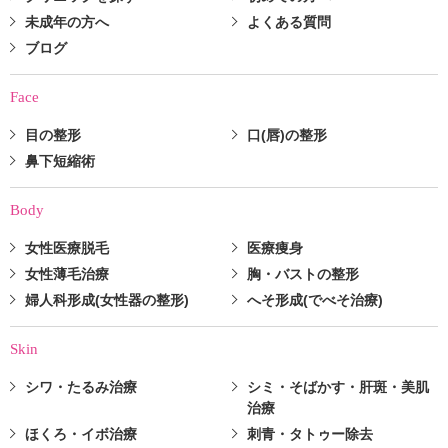
未成年の方へ
よくある質問
ブログ
Face
目の整形
口(唇)の整形
鼻下短縮術
Body
女性医療脱毛
医療痩身
女性薄毛治療
胸・バストの整形
婦人科形成(女性器の整形)
へそ形成(でべそ治療)
Skin
シワ・たるみ治療
シミ・そばかす・肝斑・美肌
治療
ほくろ・イボ治療
刺青・タトゥー除去