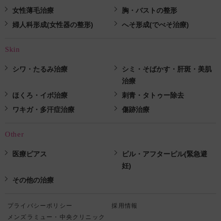
女性薄毛治療
胸・バストの整形
婦人科形成(女性器の整形)
へそ形成(でべそ治療)
Skin
シワ・たるみ治療
シミ・そばかす・肝斑・美肌
治療
ほくろ・イボ治療
刺青・タトゥー除去
ワキガ・多汗症治療
傷跡治療
Other
医療ピアス
ピル・アフターピル(緊急避
妊)
その他の治療
プライバシーポリシー
採用情報
メンズラミュー・中央クリニック