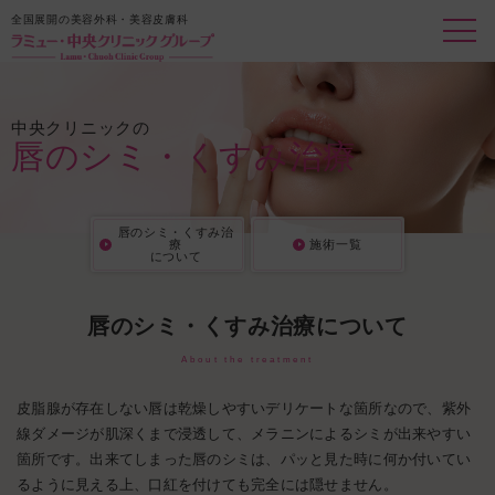
全国展開の美容外科・美容皮膚科
中央クリニックの
唇のシミ・くすみ治療
唇のシミ・くすみ治
療
施術一覧
について
唇のシミ・くすみ治療について
About the treatment
皮脂腺が存在しない唇は乾燥しやすいデリケートな箇所なので、紫外
線ダメージが肌深くまで浸透して、メラニンによるシミが出来やすい
箇所です。出来てしまった唇のシミは、パッと見た時に何か付いてい
るように見える上、口紅を付けても完全には隠せません。