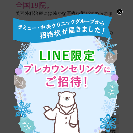
全国19院。
美容外科治療には確かな医療技術が求められま
す。
ラミュー・中央クリニックでは、高い技術力、
豊富な経験・実績のある、選ばれたドクターの
みが治療を行ないます。
札幌院
帯広院
岡山院
金沢院
広島院
仙台院
新宿院
名古屋院
大宮院