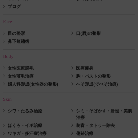
ブログ
Face
目の整形
口(唇)の整形
鼻下短縮術
Body
女性医療脱毛
医療痩身
女性薄毛治療
胸・バストの整形
婦人科形成(女性器の整形)
へそ形成(でべそ治療)
Skin
シワ・たるみ治療
シミ・そばかす・肝斑・美肌
治療
ほくろ・イボ治療
刺青・タトゥー除去
ワキガ・多汗症治療
傷跡治療